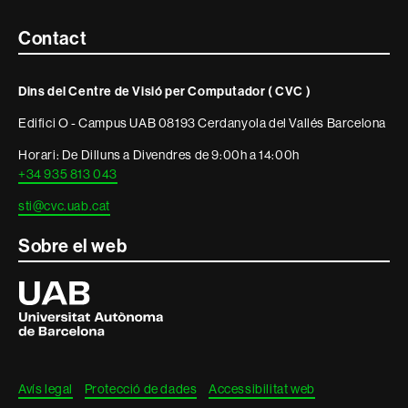
Contacte
Contact
i
Dins del Centre de Visió per Computador ( CVC )
informació
Edifici O - Campus UAB 08193 Cerdanyola del Vallés Barcelona
legal
Horari: De Dilluns a Divendres de 9:00h a 14:00h
+34 935 813 043
sti@cvc.uab.cat
Sobre el web
Universitat
Autònoma
de
Barcelona
Avís legal
Protecció de dades
Accessibilitat web