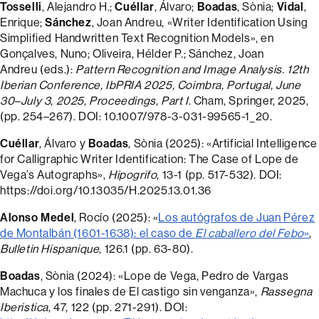
Tosselli
, Alejandro H.;
Cuéllar
, Álvaro;
Boadas
, Sònia;
Vidal
,
Enrique;
Sánchez
, Joan Andreu, «Writer Identification Using
Simplified Handwritten Text Recognition Models», en
Gonçalves, Nuno; Oliveira, Hélder P.; Sánchez, Joan
Andreu (eds.):
Pattern Recognition and Image Analysis. 12th
Iberian Conference, IbPRIA 2025, Coimbra, Portugal, June
30–July 3, 2025, Proceedings, Part I
. Cham, Springer, 2025,
(pp. 254–267). DOI: 10.1007/978-3-031-99565-1_20.
Cuéllar
, Álvaro y
Boadas
, Sònia (2025): «Artificial Intelligence
for Calligraphic Writer Identification: The Case of Lope de
Vega’s Autographs»,
Hipogrifo
, 13-1 (pp. 517-532). DOI:
https://doi.org/10.13035/H.2025.13.01.36
Alonso Medel
, Rocío (2025): «
Los autógrafos de Juan Pérez
de Montalbán (1601-1638): el caso de
El caballero del Febo
»
,
Bulletin Hispanique
, 126.1 (pp. 63-80).
Boadas
, Sònia (2024): «Lope de Vega, Pedro de Vargas
Machuca y los finales de El castigo sin venganza»,
Rassegna
Iberistica
, 47, 122 (pp. 271-291). DOI: