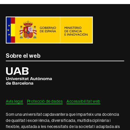
Contacte
i
informació
legal
Sobre el web
Universitat
Autònoma
de
Barcelona
Avís legal
Protecció de dades
Accessibilitat web
Som una universitat capdavantera que imparteix una docència
de qualitat i excel·lència, diversificada, multidisciplinària i
flexible, ajustada a les necessitats de la societat i adaptada als