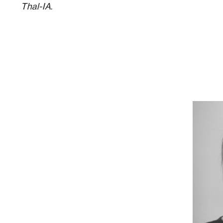
Thal-IA
.