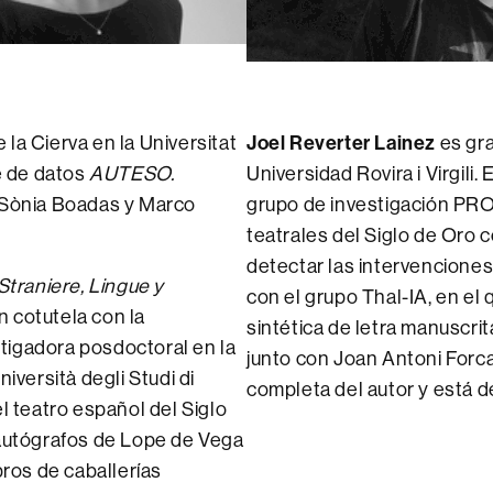
la Cierva en la Universitat
Joel Reverter Lainez
es gra
e de datos
AUTESO.
Universidad Rovira i Virgili
 Sònia Boadas y Marco
grupo de investigación PRO
teatrales del Siglo de Oro
detectar las intervencione
Straniere, Lingue y
con el grupo Thal-IA, en e
n cotutela con la
sintética de letra manuscrit
tigadora posdoctoral en la
junto con Joan Antoni Forca
iversità degli Studi di
completa del autor y está d
l teatro español del Siglo
 autógrafos de Lope de Vega
bros de caballerías