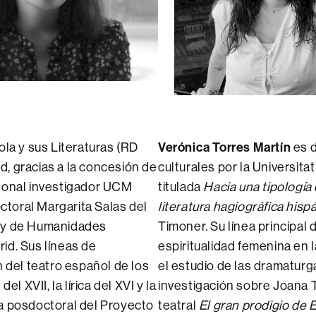
a y sus Literaturas (RD
Verónica Torres Martín
es d
, gracias a la concesión de
culturales por la Universit
rsonal investigador UCM
titulada
Hacia una tipología 
toral Margarita Salas del
literatura hagiográfica hisp
s y de Humanidades
Timoner. Su línea principal 
id. Sus líneas de
espiritualidad femenina en 
n del teatro español de los
el estudio de las dramaturg
l XVII, la lírica del XVI y la
investigación sobre Joana T
ra posdoctoral del Proyecto
teatral
El gran prodigio de 