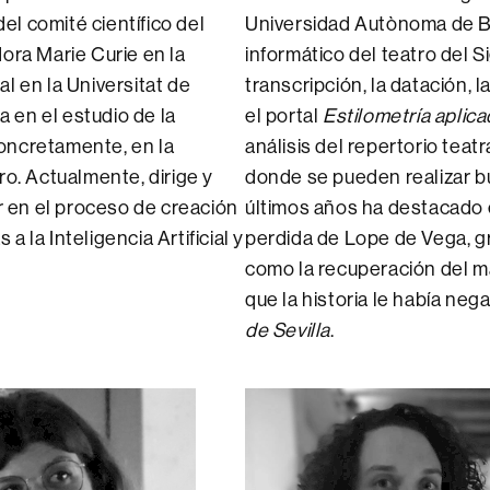
l comité científico del
Universidad Autònoma de Ba
ora Marie Curie en la
informático del teatro del Si
l en la Universitat de
transcripción, la datación, 
a en el estudio de la
el portal
Estilometría aplica
oncretamente, en la
análisis del repertorio tea
ro. Actualmente, dirige y
donde se pueden realizar b
 en el proceso de creación
últimos años ha destacado 
 la Inteligencia Artificial y
perdida de Lope de Vega, gra
como la recuperación del 
que la historia le había ne
de Sevilla
.