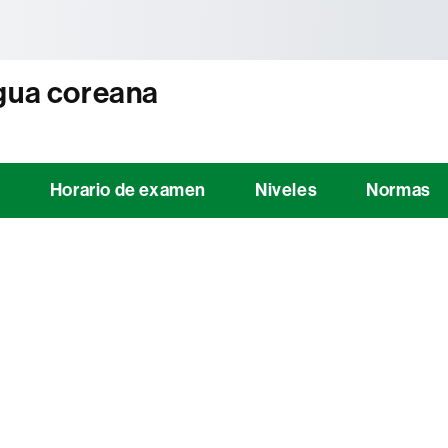
tònoma de Barcelona
ngua coreana
n
Horario de examen
Niveles
Normas