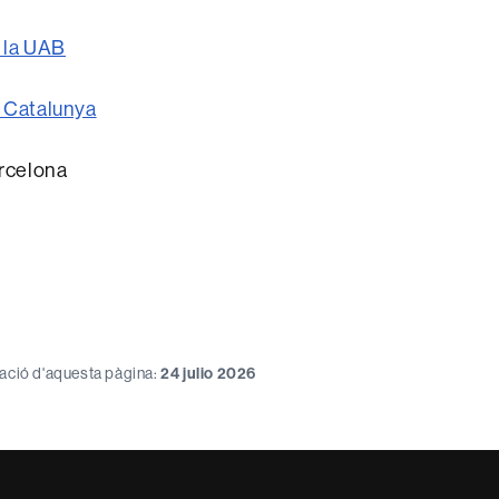
 la UAB
e Catalunya
rcelona
zació d'aquesta pàgina:
24 julio 2026