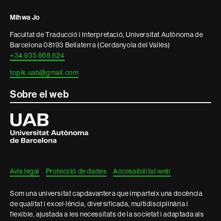
i
Mihwa Jo
informació
Facultat de Traducció i Interpretació, Universitat Autònoma de
legal
Barcelona 08193 Bellaterra (Cerdanyola del Vallès)
+34 935 868 824
topik.uab@gmail.com
Sobre el web
Universitat
Autònoma
de
Barcelona
Avís legal
Protecció de dades
Accessibilitat web
Som una universitat capdavantera que imparteix una docència
de qualitat i excel·lència, diversificada, multidisciplinària i
flexible, ajustada a les necessitats de la societat i adaptada als