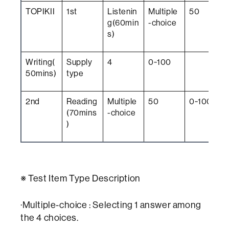
TOPIKII
1st
Listenin
Multiple
50
g(60min
-choice
s)
Writing(
Supply
4
0~100
50mins)
type
2nd
Reading
Multiple
50
0~100
(70mins
-choice
)
※ Test Item Type Description
·Multiple-choice : Selecting 1 answer among
the 4 choices.