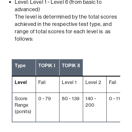
Level: Level 1 ~ Level 6 (from basic to
advanced)
The level is determined by the total scores
achieved in the respective test type, and
range of total scores for each level is as
follows:
Type
TOPIK I
TOPIK II
Level
Fail
Level 1
Level 2
Fail
Score
0 ~ 79
80 ~ 139
140 ~
0 ~ 119
Range
200
(ponits)