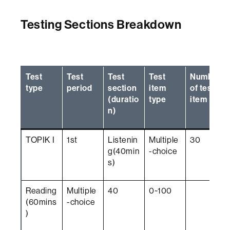
Testing Sections Breakdown
Test
Test
Test
Test
Number
type
period
section
item
of test
(duratio
type
item
n)
TOPIK I
1st
Listenin
Multiple
30
g(40min
-choice
s)
Reading
Multiple
40
0~100
(60mins
-choice
)