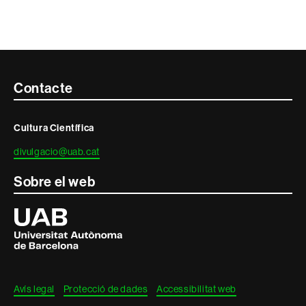
Contacte
Contacte
i
Cultura Científica
informació
divulgacio@uab.cat
legal
Sobre el web
Universitat
Autònoma
de
Barcelona
Avís legal
Protecció de dades
Accessibilitat web