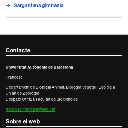
→
Sargantana gimnèsia
Contacte
Contacte
i
Universitat Autònoma de Barcelona
informació
Francesc
legal
Departament de Biologia Animal, Biologia Vegetal i Ecologia
Unitat de Zoologia
Despatx C1/121, Facultat de Biociències
francesc.munozm@uab.cat
Sobre el web