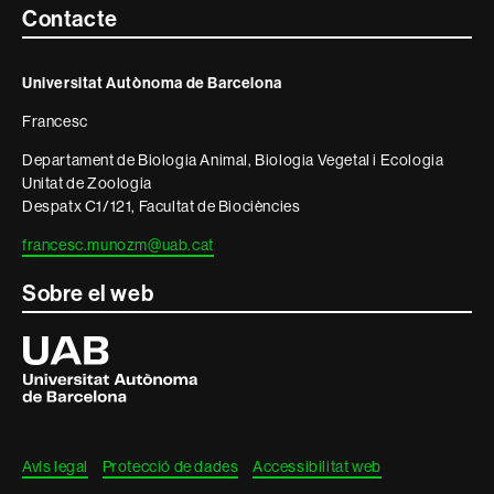
Contacte
Contacte
i
Universitat Autònoma de Barcelona
informació
Francesc
legal
Departament de Biologia Animal, Biologia Vegetal i Ecologia
Unitat de Zoologia
Despatx C1/121, Facultat de Biociències
francesc.munozm@uab.cat
Sobre el web
Universitat
Autònoma
de
Barcelona
Avís legal
Protecció de dades
Accessibilitat web