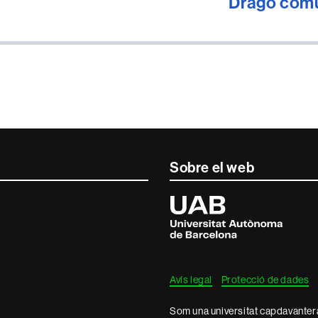
Dragó com
Sobre el web
Universitat
Autònoma
de
Barcelona
Avís legal
Protecció de dades
Som una universitat capdavantera 