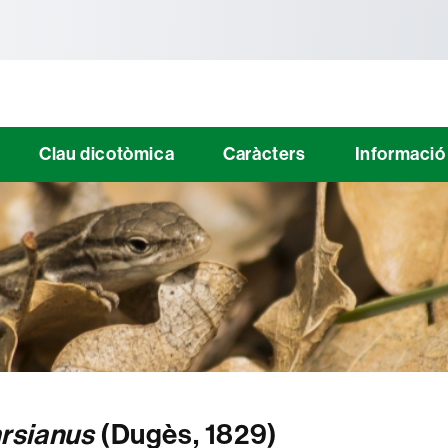
tònoma de Barcelona
Clau dicotòmica
Caràcters
Informació 
rsianus
(Dugès, 1829)