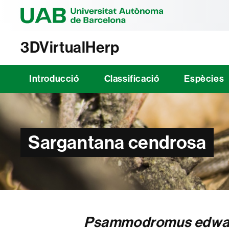
Universitat Au
3DVirtualHerp
Introducció
Classificació
Espècies
Sargantana cendrosa
Psammodromus edwa