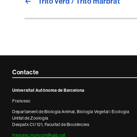
←
Tritó verd / Tritó marbrat
Contacte
Contacte
i
Universitat Autònoma de Barcelona
informació
Francesc
legal
Departament de Biologia Animal, Biologia Vegetal i Ecologia
Unitat de Zoologia
Despatx C1/121, Facultat de Biociències
francesc.munozm@uab.cat