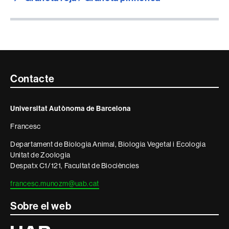
Contacte
Contacte
i
Universitat Autònoma de Barcelona
informació
Francesc
legal
Departament de Biologia Animal, Biologia Vegetal i Ecologia
Unitat de Zoologia
Despatx C1/121, Facultat de Biociències
francesc.munozm@uab.cat
Sobre el web
Universitat