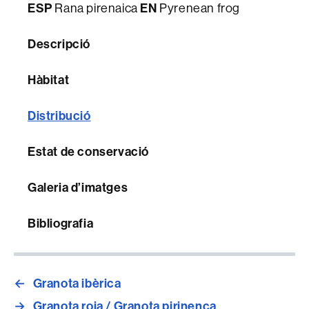
ESP
Rana pirenaica
EN
Pyrenean frog
Descripció
Hàbitat
Distribució
Estat de conservació
Galeria d’imatges
Bibliografia
←
Granota ibèrica
→
Granota roja / Granota pirinenca