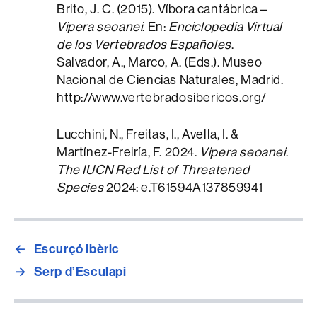
Brito, J. C. (2015). Víbora cantábrica –
Vipera seoanei
. En:
Enciclopedia Virtual
de los Vertebrados Españoles
.
Salvador, A., Marco, A. (Eds.). Museo
Nacional de Ciencias Naturales, Madrid.
http://www.vertebradosibericos.org/
Lucchini, N., Freitas, I., Avella, I. &
Martínez-Freiría, F. 2024.
Vipera seoanei
.
The IUCN Red List of Threatened
Species
2024: e.T61594A137859941
←
Escurçó ibèric
→
Serp d’Esculapi