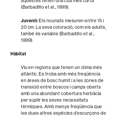
aquestes tenen una cua més curta
(Barbadillo et al., 1999).
Juvenil:
Els nounats mesuren entre 15 i
20 cm. La seva coloració, com els adults,
també és variable (Barbadillo et al.,
1999).
Hàbitat
Viu en regions que tenen un clima més
atlàntic. Es troba amb més freqüència
en àrees de bosc humit i a les zones de
transició entre boscos i camps oberts
amb una abundant cobertura herbàcia
per suplir les seves necessitats
tèrmiques. Amb menys freqüència que
les dues altres espècies d’escurçons de