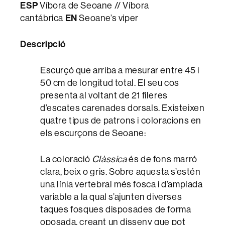
ESP
Víbora de Seoane // Víbora
EN
cantábrica
Seoane’s viper
Descripció
Escurçó que arriba a mesurar entre 45 i
50 cm de longitud total. El seu cos
presenta al voltant de 21 fileres
d’escates carenades dorsals. Existeixen
quatre tipus de patrons i coloracions en
els escurçons de Seoane:
La coloració
Clàssica
és de fons marró
clara, beix o gris. Sobre aquesta s’estén
una línia vertebral més fosca i d’amplada
variable a la qual s’ajunten diverses
taques fosques disposades de forma
oposada, creant un disseny que pot