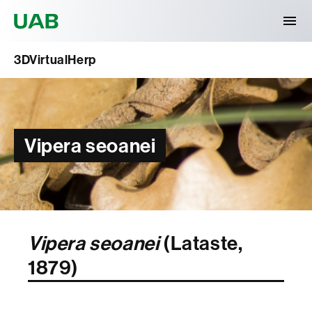
Universitat Autònoma de Barcelona
3DVirtualHerp
Vipera seoanei
Vipera seoanei
(Lataste,
1879)