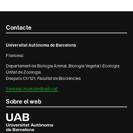
Contacte
Contacte
i
Universitat Autònoma de Barcelona
informació
Francesc
legal
Departament de Biologia Animal, Biologia Vegetal i Ecologia
Unitat de Zoologia
Despatx C1/121, Facultat de Biociències
francesc.munozm@uab.cat
Sobre el web
Universitat
Autònoma
de
Barcelona