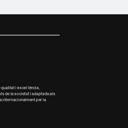
ualitat i excel·lència,
ats de la societat i adaptada als
 internacionalment per la