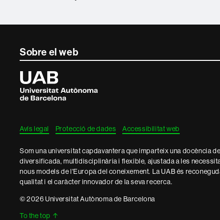
Contacte
Sobre el web
i
Universitat
Autònoma
informació
de
Barcelona
legal
Avís legal
Protecció de dades
Accessibilitat web
Som una universitat capdavantera que imparteix una docència de q
diversificada, multidisciplinària i flexible, ajustada a les necessit
nous models de l'Europa del coneixement. La UAB és reconeguda
qualitat i el caràcter innovador de la seva recerca.
© 2026 Universitat Autònoma de Barcelona
To the top
↑