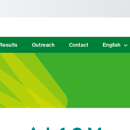
tònoma de Barcelona
Results
Outreach
Contact
English