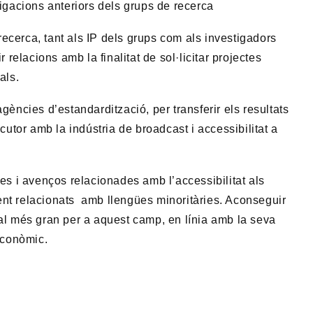
tigacions anteriors dels grups de recerca
e recerca, tant als IP dels grups com als investigadors
r relacions amb la finalitat de sol·licitar projectes
als.
gències d’estandardització, per transferir els resultats
cutor amb la indústria de broadcast i accessibilitat a
ies i avenços relacionades amb l’accessibilitat als
nt relacionats amb llengües minoritàries. Aconseguir
nal més gran per a aquest camp, en línia amb la seva
 econòmic.