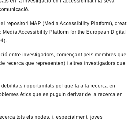
ats en la investigació en l’accessibilitat i la seva
 comunicació.
 repositori MAP (Media Accessibility Platform), creat
 Media Accessibility Platform for the European Digital
4).
ració entre investigadors, començant pels membres que
de recerca que representen) i altres investigadors que
, debilitats i oportunitats pel que fa a la recerca en
problemes ètics que es puguin derivar de la recerca en
cerca tots els nodes, i, especialment, joves