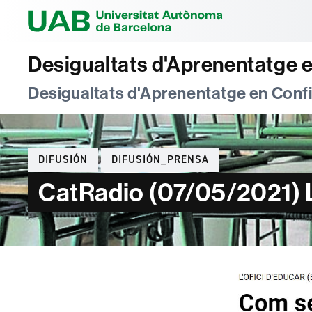
Universitat Au
Desigualtats d'Aprenentatge 
Desigualtats d'Aprenentatge en Con
Categorías
DIFUSIÓN
DIFUSIÓN_PRENSA
CatRadio (07/05/2021) L