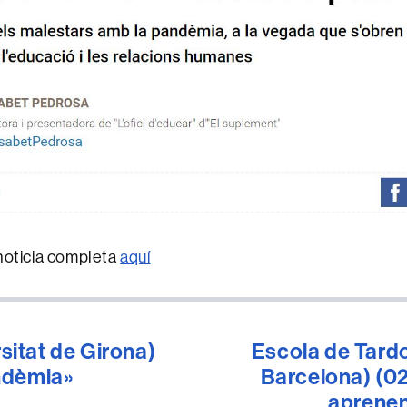
noticia completa
aquí
itat de Girona)
Escola de Tard
ndèmia»
Barcelona) (02
aprenen