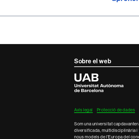
Sobre el web
Universitat
Autònoma
de
Barcelona
Avís legal
Protecció de dades
Som una universitat capdavantera 
diversificada, multidisciplinària i
nous models de l'Europa del con