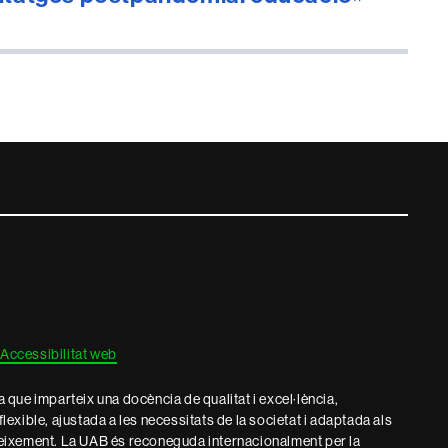
Accessibilitat web
que imparteix una docència de qualitat i excel·lència,
 flexible, ajustada a les necessitats de la societat i adaptada als
eixement. La UAB és reconeguda internacionalment per la