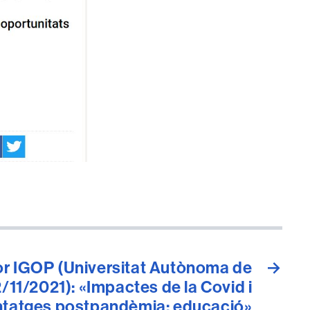
or IGOP (Universitat Autònoma de
→
/11/2021): «Impactes de la Covid i
tatges postpandèmia: educació»