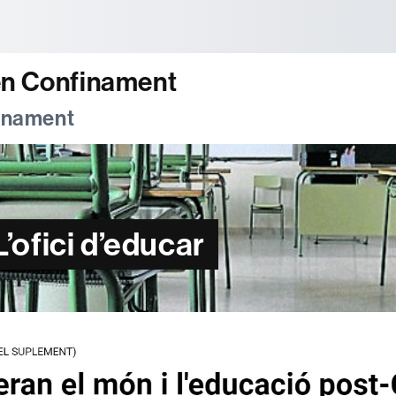
tònoma de Barcelona
en Confinament
finament
’ofici d’educar