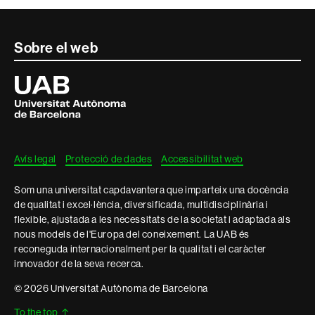
Contacte
Sobre el web
i
Universitat
Autònoma
informació
de
Barcelona
legal
Avís legal
Protecció de dades
Accessibilitat web
Som una universitat capdavantera que imparteix una docència
de qualitat i excel·lència, diversificada, multidisciplinària i
flexible, ajustada a les necessitats de la societat i adaptada als
nous models de l'Europa del coneixement. La UAB és
reconeguda internacionalment per la qualitat i el caràcter
innovador de la seva recerca.
© 2026 Universitat Autònoma de Barcelona
To the top
↑