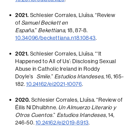
2021.
Schlesier Corrales, Lluïsa. “Review
of
Samuel Beckett en
España
.”
Bekettiana,
18, 87-8.
10.34096/beckettiana.n18.10843
.
2021.
Schlesier Corrales, Lluïsa. “‘It
Happened to All of Us’: Disclosing Sexual
Abuse in Catholic Ireland in Roddy
Doyle’s
Smile.
”
Estudios Irlandeses
, 16, 165-
182.
10.24162/ei2021-10076
.
2020.
Schlesier Corrales, Lluïsa. “Review of
Éilís Ní Dhuibhne.
Un Almuerzo Literario y
Otros Cuentos.
”
Estudios Irlandeses
, 14,
246-50.
10.24162/ei2019-8913
.