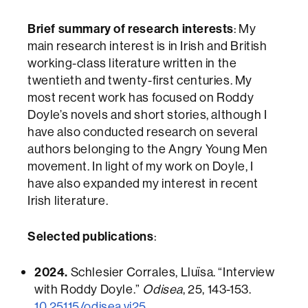
Brief summary of research interests
: My
main research interest is in Irish and British
working-class literature written in the
twentieth and twenty-first centuries. My
most recent work has focused on Roddy
Doyle’s novels and short stories, although I
have also conducted research on several
authors belonging to the Angry Young Men
movement. In light of my work on Doyle, I
have also expanded my interest in recent
Irish literature.
Selected publications
:
2024.
Schlesier Corrales, Lluïsa. “Interview
with Roddy Doyle.”
Odisea
, 25, 143-153.
10.25115/odisea.vi25
.