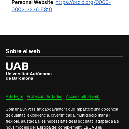
Personal Website
:
https://orcid.org/0000-
0002-2226-8310
Contacte
Sobre el web
i
Universitat
Autònoma
informació
de
Barcelona
legal
Avís legal
Protecció de dades
Accessibilitat web
Som una universitat capdavantera que imparteix una docència
de qualitat i excel·lència, diversificada, multidisciplinària i
flexible, ajustada a les necessitats de la societat i adaptada als
nous models de l'Europa del coneixement. La UAB és