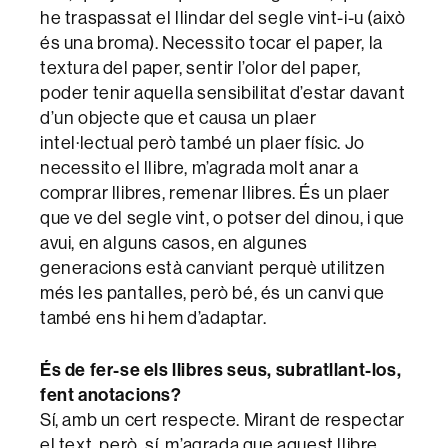
he traspassat el llindar del segle vint-i-u (això
és una broma). Necessito tocar el paper, la
textura del paper, sentir l’olor del paper,
poder tenir aquella sensibilitat d’estar davant
d’un objecte que et causa un plaer
intel·lectual però també un plaer físic. Jo
necessito el llibre, m’agrada molt anar a
comprar llibres, remenar llibres. És un plaer
que ve del segle vint, o potser del dinou, i que
avui, en alguns casos, en algunes
generacions està canviant perquè utilitzen
més les pantalles, però bé, és un canvi que
també ens hi hem d’adaptar.
És de fer-se els llibres seus, subratllant-los,
fent anotacions?
Sí, amb un cert respecte. Mirant de respectar
el text, però, sí, m’agrada que aquest llibre