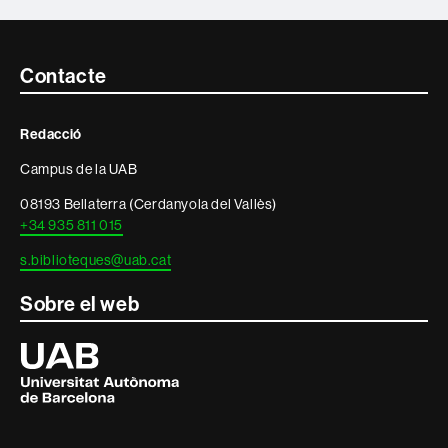
Contacte
Contacte
i
Redacció
informació
Campus de la UAB
legal
08193 Bellaterra (Cerdanyola del Vallès)
+34 935 811 015
s.biblioteques@uab.cat
Sobre el web
Universitat
Autònoma
de
Barcelona