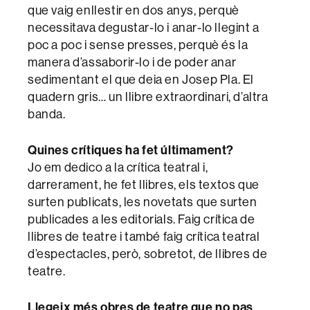
que vaig enllestir en dos anys, perquè
necessitava degustar-lo i anar-lo llegint a
poc a poc i sense presses, perquè és la
manera d’assaborir-lo i de poder anar
sedimentant el que deia en Josep Pla. El
quadern gris… un llibre extraordinari, d’altra
banda.
Quines crítiques ha fet últimament?
Jo em dedico a la crítica teatral i,
darrerament, he fet llibres, els textos que
surten publicats, les novetats que surten
publicades a les editorials. Faig crítica de
llibres de teatre i també faig crítica teatral
d’espectacles, però, sobretot, de llibres de
teatre.
Llegeix més obres de teatre que no pas