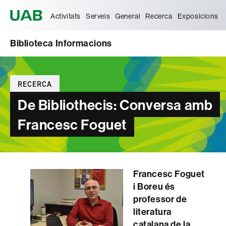
Universitat Autònoma de Barcelona
Activitats
Serveis
General
Recerca
Exposicions
Biblioteca Informacions
Categories
RECERCA
De Bibliothecis: Conversa amb
Francesc Foguet
Francesc Foguet
i Boreu és
professor de
literatura
catalana de la