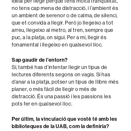
ideal per llegir perquè tens molta tranquilitat,
no tens cap mena de distracció, i l’ambient és
un ambient de serenor o de calma, de silenci,
que et convida a llegir. Però jo llegeixo a tot
arreu, llegeixo al metro, al tren, sempre que
puc, a la platja, on sigui. Per a mi, llegir és
fonamental i llegeixo en qualsevol lloc.
Sap gaudir de l’entorn?
Sí, també has d’intentar llegir un tipus de
lectures diferents segons on vagis. Si has
d’anar a la platja, potser un tipus de llibre més
planer, o més fàcil de llegir o més de
distracció. És una passió i les passions les
pots fer en qualsevol lloc.
Per últim, la vinculació que vostè té amb les
biblioteques de la UAB, com la definiria?