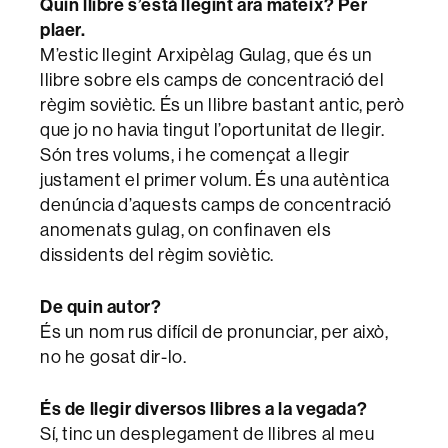
Quin llibre s’està llegint ara mateix? Per
plaer.
M’estic llegint Arxipèlag Gulag, que és un
llibre sobre els camps de concentració del
règim soviètic. És un llibre bastant antic, però
que jo no havia tingut l’oportunitat de llegir.
Són tres volums, i he començat a llegir
justament el primer volum. És una autèntica
denúncia d’aquests camps de concentració
anomenats gulag, on confinaven els
dissidents del règim soviètic.
De quin autor?
És un nom rus difícil de pronunciar, per això,
no he gosat dir-lo.
És de llegir diversos llibres a la vegada?
Sí, tinc un desplegament de llibres al meu