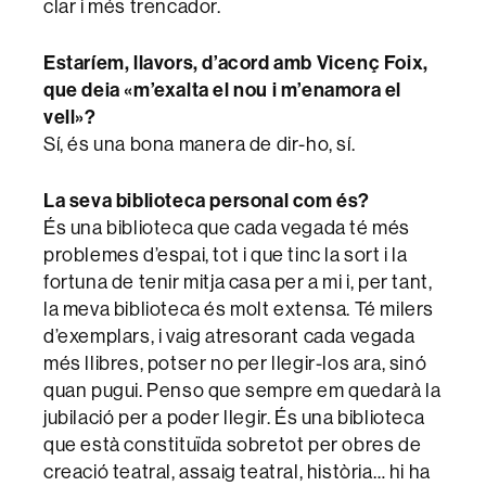
clar i més trencador.
Estaríem, llavors, d’acord amb Vicenç Foix,
que deia «m’exalta el nou i m’enamora el
vell»?
Sí, és una bona manera de dir-ho, sí.
La seva biblioteca personal com és?
És una biblioteca que cada vegada té més
problemes d’espai, tot i que tinc la sort i la
fortuna de tenir mitja casa per a mi i, per tant,
la meva biblioteca és molt extensa. Té milers
d’exemplars, i vaig atresorant cada vegada
més llibres, potser no per llegir-los ara, sinó
quan pugui. Penso que sempre em quedarà la
jubilació per a poder llegir. És una biblioteca
que està constituïda sobretot per obres de
creació teatral, assaig teatral, història… hi ha