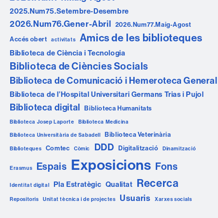
2025.Num75.Setembre-Desembre
2026.Num76.Gener-Abril
2026.Num77.Maig-Agost
Amics de les biblioteques
Accés obert
activitats
Biblioteca de Ciència i Tecnologia
Biblioteca de Ciències Socials
Biblioteca de Comunicació i Hemeroteca General
Biblioteca de l’Hospital Universitari Germans Trias i Pujol
Biblioteca digital
Biblioteca Humanitats
Biblioteca Josep Laporte
Biblioteca Medicina
Biblioteca Veterinària
Biblioteca Universitària de Sabadell
DDD
Comtec
Digitalització
Biblioteques
Còmic
Dinamització
Exposicions
Espais
Fons
Erasmus
Recerca
Pla Estratègic
Qualitat
Identitat digital
Usuaris
Repositoris
Unitat tècnica i de projectes
Xarxes socials