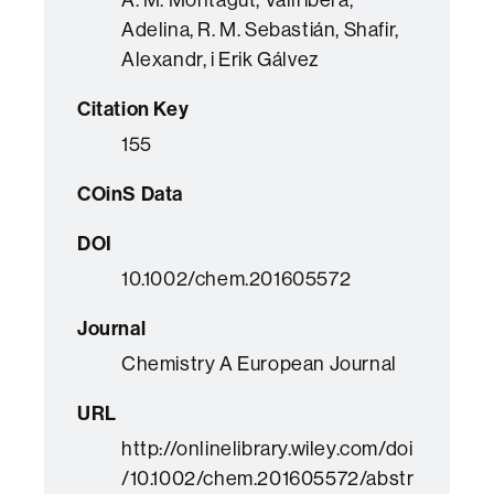
Adelina, R. M. Sebastián, Shafir,
Alexandr, i Erik Gálvez
Citation Key
155
COinS Data
DOI
10.1002/chem.201605572
Journal
Chemistry A European Journal
URL
http://onlinelibrary.wiley.com/doi
/10.1002/chem.201605572/abstr