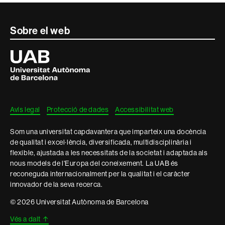
Contacte
Sobre el web
i
Universitat
Autònoma
informació
de
Barcelona
legal
Avís legal
Protecció de dades
Accessibilitat web
Som una universitat capdavantera que imparteix una docència
de qualitat i excel·lència, diversificada, multidisciplinària i
flexible, ajustada a les necessitats de la societat i adaptada als
nous models de l'Europa del coneixement. La UAB és
reconeguda internacionalment per la qualitat i el caràcter
innovador de la seva recerca.
© 2026 Universitat Autònoma de Barcelona
Vés a dalt
↑