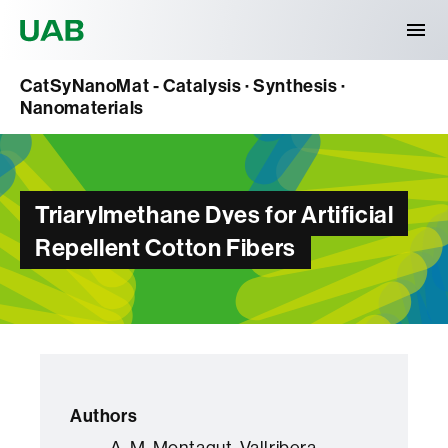
Universitat Autònoma de Barcelona
CatSyNanoMat - Catalysis · Synthesis ·
Nanomaterials
Triarylmethane Dyes for Artificial
Repellent Cotton Fibers
Authors
A. M. Montagut, Vallribera,