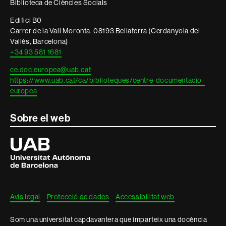
Biblioteca de Ciències Socials
legal
Edifici B0
Carrer de la Vall Moronta. 08193 Bellaterra (Cerdanyola del
Vallès, Barcelona)
+34 93 581 1681
ce.doc.europea@uab.cat
https://www.uab.cat/ca/biblioteques/centre-documentacio-
europea
Sobre el web
Universitat
Autònoma
de
Barcelona
Avís legal
Protecció de dades
Accessibilitat web
Som una universitat capdavantera que imparteix una docència