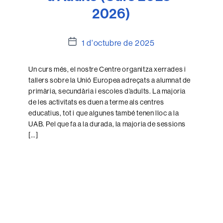
2026)
Data
1 d'octubre de 2025
de
l'entrada
Un curs més, el nostre Centre organitza xerrades i
tallers sobre la Unió Europea adreçats a alumnat de
primària, secundària i escoles d’adults. La majoria
de les activitats es duen a terme als centres
educatius, tot i que algunes també tenen lloc a la
UAB. Pel que fa a la durada, la majoria de sessions
[…]