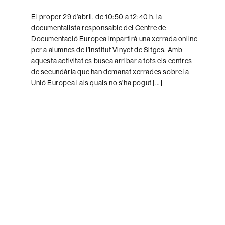
de
l'entrada
El proper 29 d’abril, de 10:50 a 12:40 h, la
documentalista responsable del Centre de
Documentació Europea impartirà una xerrada online
per a alumnes de l’Institut Vinyet de Sitges. Amb
aquesta activitat es busca arribar a tots els centres
de secundària que han demanat xerrades sobre la
Unió Europea i als quals no s’ha pogut […]