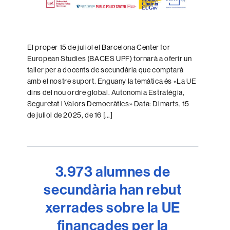
El proper 15 de juliol el Barcelona Center for
European Studies (BACES UPF) tornarà a oferir un
taller per a docents de secundària que comptarà
amb el nostre suport. Enguany la temàtica és «La UE
dins del nou ordre global. Autonomia Estratègia,
Seguretat i Valors Democràtics» Data: Dimarts, 15
de juliol de 2025, de 16 […]
3.973 alumnes de
secundària han rebut
xerrades sobre la UE
finançades per la