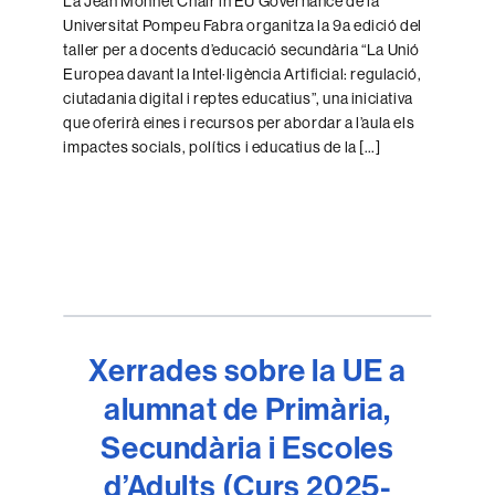
La Jean Monnet Chair in EU Governance de la
Universitat Pompeu Fabra organitza la 9a edició del
taller per a docents d’educació secundària “La Unió
Europea davant la Intel·ligència Artificial: regulació,
ciutadania digital i reptes educatius”, una iniciativa
que oferirà eines i recursos per abordar a l’aula els
impactes socials, polítics i educatius de la […]
Xerrades sobre la UE a
alumnat de Primària,
Secundària i Escoles
d’Adults (Curs 2025-