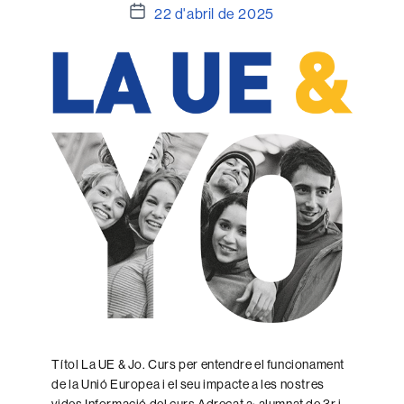
Data
22 d'abril de 2025
de
l'entrada
Títol La UE & Jo. Curs per entendre el funcionament
de la Unió Europea i el seu impacte a les nostres