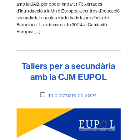
amb la UAB, per poder impartir 73 xerrades
d’introducció a la Unió Europea a centres d’educació
secundària i escoles d’adults de la província de
Barcelona. La primavera de 2024 la Comissió
Europea […]
Tallers per a secundària
amb la CJM EUPOL
Data
14 d'octubre de 2024
de
l'entrada