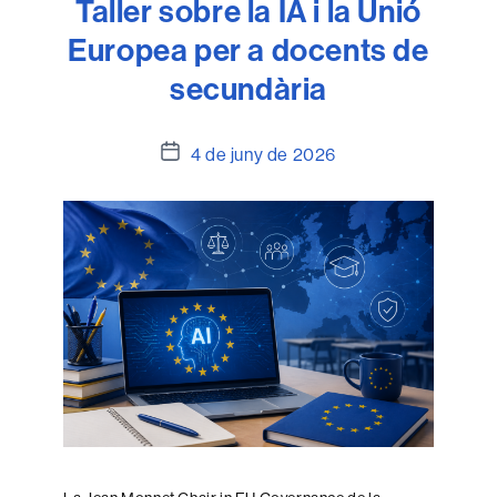
Taller sobre la IA i la Unió
Europea per a docents de
secundària
Data
4 de juny de 2026
de
l'entrada