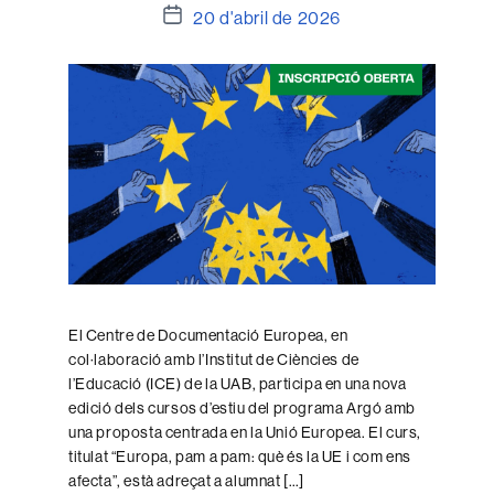
Data
20 d'abril de 2026
de
l'entrada
El Centre de Documentació Europea, en
col·laboració amb l’Institut de Ciències de
l’Educació (ICE) de la UAB, participa en una nova
edició dels cursos d’estiu del programa Argó amb
una proposta centrada en la Unió Europea. El curs,
titulat “Europa, pam a pam: què és la UE i com ens
afecta”, està adreçat a alumnat […]