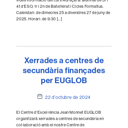
vides Informació del curs Adreçat a: alumnat de 3r i
4t d’ESO, 1r i 2n de Batxillerat i Cicles Formatius.
Calendari: de dimecres 25 a divendres 27 de juny de
2025. Horari: de 9:30 […]
Xerrades a centres de
secundària finançades
per EUGLOB
Data
22 d'octubre de 2024
de
l'entrada
El Centre d’Excel·lència Jean Monnet EUGLOB
organitzarà xerrades a centres de secundària en
col·laboració amb el nostre Centre de