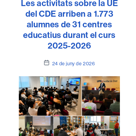
Les activitats sobre la UE
del CDE arriben a 1.773
alumnes de 31 centres
educatius durant el curs
2025-2026
Data
24 de juny de 2026
de
l'entrada