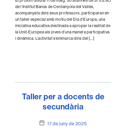
El pròxim dilluns 11 de maig, 50 alumnes de 3r d’ESO
de l’Institut Banús de Cerdanyola del Vallès,
acompanyats dels seus professors, participaran en
un taller especial amb motiu del Dia d’Europa, una
iniciativa educativa destinada a apropar la realitat de
la Unió Europea als joves d’una manera participativa
i dinàmica. L’activitat s’emmarca dins del […]
Taller per a docents de
secundària
Data
17 de juny de 2025