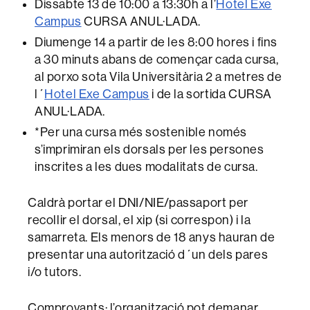
Dissabte 13 de 10:00 a 13:30h a l’
Hotel Exe
Campus
CURSA ANUL·LADA.
Diumenge 14 a partir de les 8:00 hores i fins
a 30 minuts abans de començar cada cursa,
al porxo sota Vila Universitària 2 a metres de
l´
Hotel Exe Campus
i de la sortida CURSA
ANUL·LADA.
*Per una cursa més sostenible només
s’imprimiran els dorsals per les persones
inscrites a les dues modalitats de cursa.
Caldrà portar el DNI/NIE/passaport per
recollir el dorsal, el xip (si correspon) i la
samarreta. Els menors de 18 anys hauran de
presentar una autorització d´un dels pares
i/o tutors.
Comprovants: l’organització pot demanar