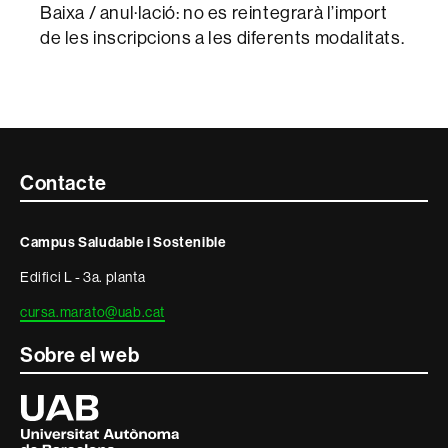
Baixa / anul·lació: no es reintegrarà l’import
de les inscripcions a les diferents modalitats.
Contacte
Contacte
i
Campus Saludable i Sostenible
informació
Edifici L - 3a. planta
legal
cursa.marato@uab.cat
Sobre el web
Universitat
Autònoma
de
Barcelona