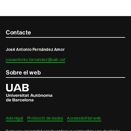
Contacte
Contacte
i
José Antonio Fernández Amor
informació
joseantonio.fernandez@uab.cat
legal
Sobre el web
Universitat
Autònoma
de
Barcelona
Avís legal
Protecció de dades
Accessibilitat web