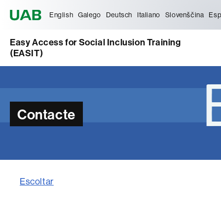
Universitat Autònoma de Barcelona
English
Galego
Deutsch
Italiano
Slovenščina
Esp
Easy Access for Social Inclusion Training
(EASIT)
Contacte
Escoltar