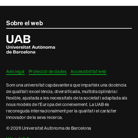
Contacte
Sobre el web
i
Universitat
Autònoma
informació
de
Barcelona
legal
Avís legal
Protecció de dades
Accessibilitat web
Som una universitat capdavantera que imparteix una docència
de qualitat i excel·lència, diversificada, multidisciplinària i
flexible, ajustada a les necessitats de la societat i adaptada als
nous models de l'Europa del coneixement. La UAB és
reconeguda internacionalment per la qualitat i el caràcter
innovador de la seva recerca.
© 2026 Universitat Autònoma de Barcelona