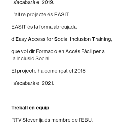
i s’acabarà el 2019.
L’altre projecte és EASIT.
EASIT és la forma abreujada
d’
E
asy
A
ccess for
S
ocial
I
nclusion
T
raining,
que vol dir Formació en Accés Fàcil per a
la Inclusió Social.
El projecte ha començat el 2018
i s’acabarà el 2021.
Treball en equip
RTV Slovenija és membre de l’EBU.