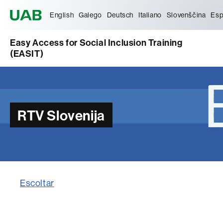
Universitat Autònoma de Barcelona
English
Galego
Deutsch
Italiano
Slovenščina
Esp
Easy Access for Social Inclusion Training
(EASIT)
RTV Slovenija
Escoltar