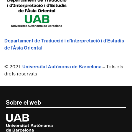
Departament de Traducció i d’Interpretació i d’Estudis
de l’Àsia Oriental
© 2021
Universitat Autònoma de Barcelona
–
Tots els
drets reservats
Contacte
Sobre el web
i
Universitat
Autònoma
informació
de
Barcelona