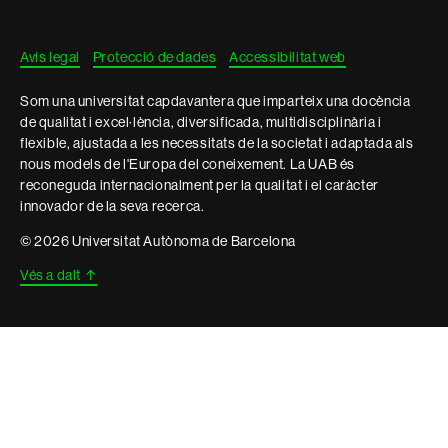
legal
Avís legal
Protecció de dades
Accessibilitat web
Som una universitat capdavantera que imparteix una docència
de qualitat i excel·lència, diversificada, multidisciplinària i
flexible, ajustada a les necessitats de la societat i adaptada als
nous models de l'Europa del coneixement. La UAB és
reconeguda internacionalment per la qualitat i el caràcter
innovador de la seva recerca.
© 2026 Universitat Autònoma de Barcelona
Vés a dalt
↑