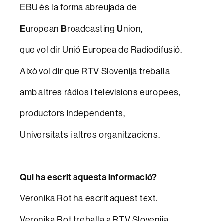
EBU és la forma abreujada de
E
uropean
B
roadcasting
U
nion,
que vol dir Unió Europea de Radiodifusió.
Això vol dir que RTV Slovenija treballa
amb altres ràdios i televisions europees,
productors independents,
Universitats i altres organitzacions.
Qui ha escrit aquesta informació?
Veronika Rot ha escrit aquest text.
Veronika Rot treballa a RTV Slovenija.