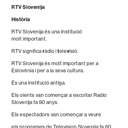
RTV Slovenija
Història
RTV Slovenija és una institució
molt important.
RTV significa
r
àdio i
t
ele
v
isió.
RTV Slovenija és molt important per a
Eslovènia i per a la seva cultura.
És una institució antiga.
Els oients van començar a escoltar Radio
Slovenija fa 90 anys.
Els espectadors van començar a veure
els programes de Television Slovenija fa 60