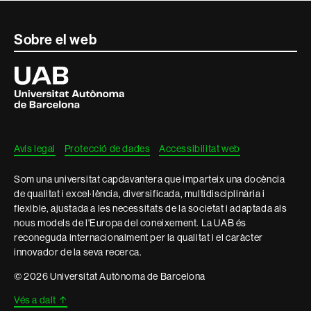
Contacte
Sobre el web
i
Universitat
Autònoma
informació
de
Barcelona
legal
Avís legal
Protecció de dades
Accessibilitat web
Som una universitat capdavantera que imparteix una docència
de qualitat i excel·lència, diversificada, multidisciplinària i
flexible, ajustada a les necessitats de la societat i adaptada als
nous models de l'Europa del coneixement. La UAB és
reconeguda internacionalment per la qualitat i el caràcter
innovador de la seva recerca.
© 2026 Universitat Autònoma de Barcelona
Vés a dalt
↑