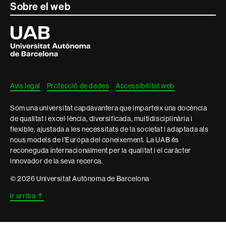
Contacte
Sobre el web
i
Universitat
Autònoma
informació
de
Barcelona
legal
Avís legal
Protecció de dades
Accessibilitat web
Som una universitat capdavantera que imparteix una docència
de qualitat i excel·lència, diversificada, multidisciplinària i
flexible, ajustada a les necessitats de la societat i adaptada als
nous models de l'Europa del coneixement. La UAB és
reconeguda internacionalment per la qualitat i el caràcter
innovador de la seva recerca.
© 2026 Universitat Autònoma de Barcelona
Ir arriba
↑