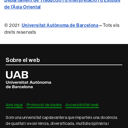
de l’Àsia Oriental
© 2021
Universitat Autònoma de Barcelona
–
Tots els
drets reservats
Contacte
Sobre el web
i
Universitat
Autònoma
informació
de
Barcelona
legal
Avís legal
Protecció de dades
Accessibilitat web
Som una universitat capdavantera que imparteix una docència
de qualitat i excel·lència, diversificada, multidisciplinària i