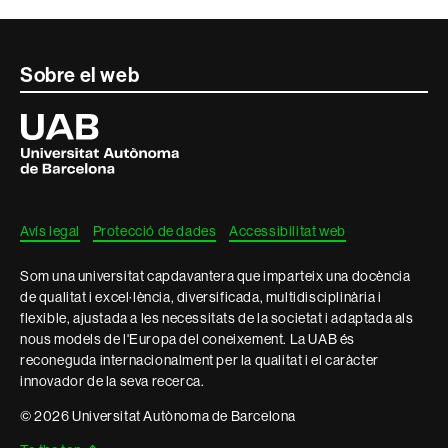
Contacte
Sobre el web
i
Universitat
Autònoma
informació
de
Barcelona
legal
Avís legal
Protecció de dades
Accessibilitat web
Som una universitat capdavantera que imparteix una docència
de qualitat i excel·lència, diversificada, multidisciplinària i
flexible, ajustada a les necessitats de la societat i adaptada als
nous models de l'Europa del coneixement. La UAB és
reconeguda internacionalment per la qualitat i el caràcter
innovador de la seva recerca.
© 2026 Universitat Autònoma de Barcelona