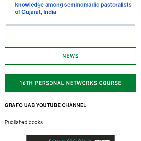
knowledge among seminomadic pastoralists
of Gujarat, India
NEWS
1
6
TH PERSONAL NETWORKS COURSE
GRAFO UAB YOUTUBE CHANNEL
Published books