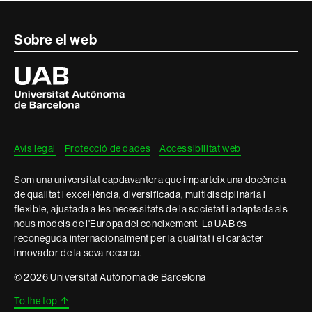
Contacte
Sobre el web
i
Universitat
Autònoma
informació
de
Barcelona
legal
Avís legal
Protecció de dades
Accessibilitat web
Som una universitat capdavantera que imparteix una docència
de qualitat i excel·lència, diversificada, multidisciplinària i
flexible, ajustada a les necessitats de la societat i adaptada als
nous models de l'Europa del coneixement. La UAB és
reconeguda internacionalment per la qualitat i el caràcter
innovador de la seva recerca.
© 2026 Universitat Autònoma de Barcelona
To the top
↑