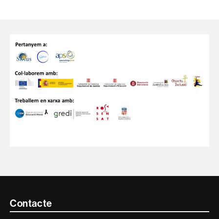
Contacte
Contacte