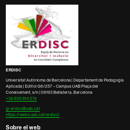
i
informació
legal
ERDISC
Universitat Autònoma de Barcelona | Departament de Pedagogia
Aplicada | Edifici G6/257 – Campus UAB Plaça del
Coneixement, s/n | 08193 Bellaterra, Barcelona
+34 935 814 074
gr.erdisc@uab.cat
https://webs.uab.cat/erdisc/
Sobre el web