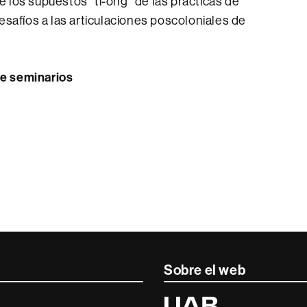
 de los supuestos “ti-ong” de las prácticas de
esafíos a las articulaciones poscoloniales de
e seminarios
Sobre el web
Universitat