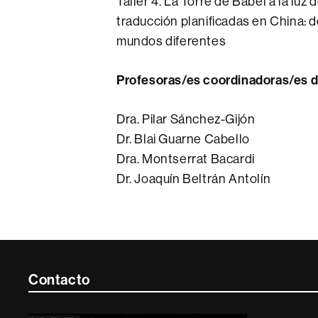
Taller 4. La Torre de Babel a la luz
traducción planificadas en China: d
mundos diferentes
Profesoras/es coordinadoras/es d
Dra. Pilar Sánchez-Gijón
Dr. Blai Guarne Cabello
Dra. Montserrat Bacardi
Dr. Joaquín Beltrán Antolín
Contacte
Contacto
i