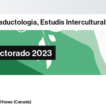
tònoma de Barcelona
ductologia, Estudis Interculturals
octorado 2023
 Ottawa (Canada)
.