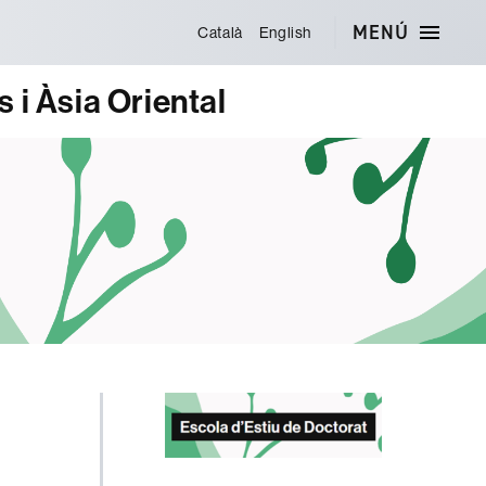
MENÚ
Català
English
 i Àsia Oriental