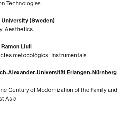
ion Technologies.
m University (Sweden)
y, Aesthetics.
t Ramon Llull
pectes metodològics i instrumentals
drich-Alexander-Universität Erlangen-Nürnberg
ne Century of Modernization of the Family and
st Asia