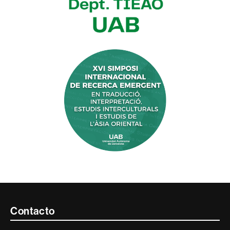
Contacte
Contacto