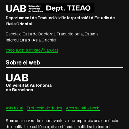
i
informació
Departament de Traducció i d'Interpretació i d'Estudis de
legal
l'Àsia Oriental
Escola d’Estiu de Doctorat: Traductologia, Estudis
Interculturals i Àsia Oriental
escola.estiu.dtieao@uab.cat
Sobre el web
Universitat
Autònoma
de
Barcelona
Avís legal
Protecció de dades
Accessibilitat web
Som una universitat capdavantera que imparteix una docència
de qualitat i excel·lència, diversificada, multidisciplinària i