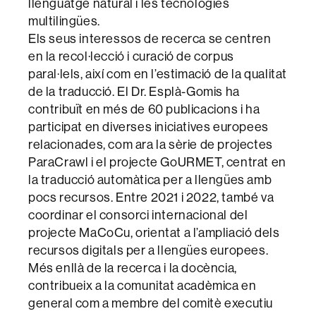
llenguatge natural i les tecnologies
multilingües.
Els seus interessos de recerca se centren
en la recol·lecció i curació de corpus
paral·lels, així com en l’estimació de la qualitat
de la traducció. El Dr. Esplà-Gomis ha
contribuït en més de 60 publicacions i ha
participat en diverses iniciatives europees
relacionades, com ara la sèrie de projectes
ParaCrawl i el projecte GoURMET, centrat en
la traducció automàtica per a llengües amb
pocs recursos. Entre 2021 i 2022, també va
coordinar el consorci internacional del
projecte MaCoCu, orientat a l’ampliació dels
recursos digitals per a llengües europees.
Més enllà de la recerca i la docència,
contribueix a la comunitat acadèmica en
general com a membre del comitè executiu