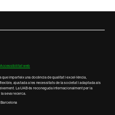
Accessibilitat web
que imparteix una docència de qualitat i excel·lència,
 flexible, ajustada a les necessitats de la societat i adaptada als
eixement. La UAB és reconeguda internacionalment per la
e la seva recerca.
 Barcelona