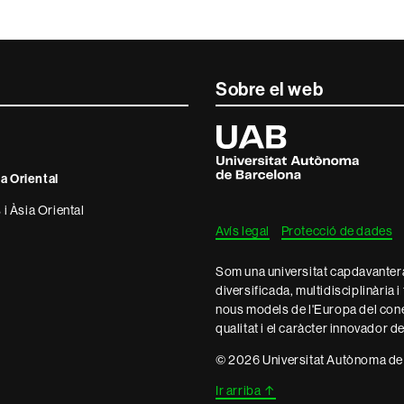
Sobre el web
Universitat
Autònoma
de
Barcelona
ia Oriental
 i Àsia Oriental
Avís legal
Protecció de dades
Som una universitat capdavantera 
diversificada, multidisciplinària i
nous models de l'Europa del con
qualitat i el caràcter innovador d
© 2026 Universitat Autònoma de
Ir arriba
↑