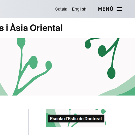
MENÚ
Català
English
 i Àsia Oriental