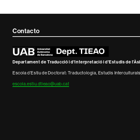
Contacte
Contacto
i
informació
Departament de Traducció i d'Interpretació i d'Estudis de l'Às
legal
Escola d’Estiu de Doctorat: Traductologia, Estudis Interculturals
escola.estiu.dtieao@uab.cat