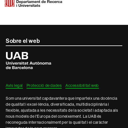
Contacte
Sobre el web
i
Universitat
Autònoma
informació
de
Barcelona
legal
Avís legal
Protecció de dades
Accessibilitat web
Som una universitat capdavantera que imparteix una docència
de qualitat i excel·lència, diversificada, multidisciplinària i
flexible, ajustada a les necessitats de la societat i adaptada als
nous models de l'Europa del coneixement. La UAB és
reconeguda internacionalment per la qualitat i el caràcter