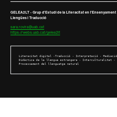
i
GELEA2LT - Grup d’Estudi de la Literacitat en l’Ensenyament
informació
Llengües i Traducció
legal
sara.rovira@uab.cat
https://webs.uab.cat/gelea2lt
Literacitat digital -Traducció - Interpretació - Mediació
Didàctica de la llengua estrangera - Interculturalitat - 
Processament del llenguatge natural 