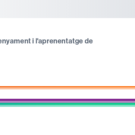
tònoma de Barcelona
nsenyament i l'aprenentatge de