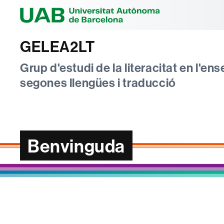
Universitat Au
GELEA2LT
Grup d'estudi de la literacitat en l'e
segones llengües i traducció
Benvinguda