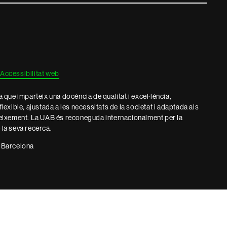
Accessibilitat web
que imparteix una docència de qualitat i excel·lència,
 flexible, ajustada a les necessitats de la societat i adaptada als
eixement. La UAB és reconeguda internacionalment per la
e la seva recerca.
 Barcelona