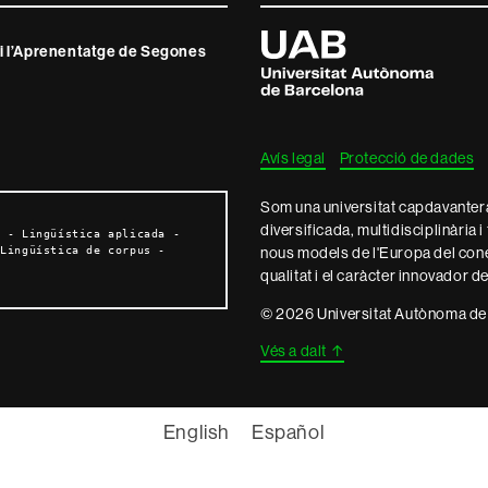
Universitat
 i l’Aprenentatge de Segones
Autònoma
de
Barcelona
Avís legal
Protecció de dades
Som una universitat capdavantera 
diversificada, multidisciplinària i
 - Lingüística aplicada - 
nous models de l'Europa del con
Lingüística de corpus - 
qualitat i el caràcter innovador d
© 2026 Universitat Autònoma de
Vés a dalt
↑
English
Español