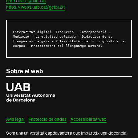
sara.rovira@uab.cat
https://webs.uab.cat/gelea2lt
Literacitat digital -Traducció - Interpretació - 
Mediació - Lingüística aplicada - Didàctica de la 
llengua estrangera - Interculturalitat - Lingüística de 
corpus - Processament del llenguatge natural 
Sobre el web
Universitat
Autònoma
de
Barcelona
Avís legal
Protecció de dades
Accessibilitat web
Som una universitat capdavantera que imparteix una docència