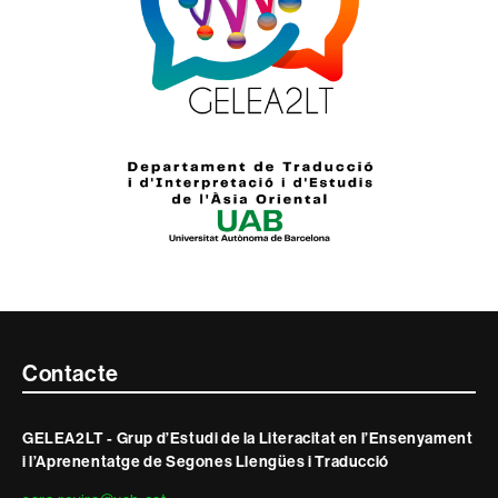
Contacte
Contacte
i
GELEA2LT - Grup d’Estudi de la Literacitat en l’Ensenyament
informació
i l’Aprenentatge de Segones Llengües i Traducció
legal