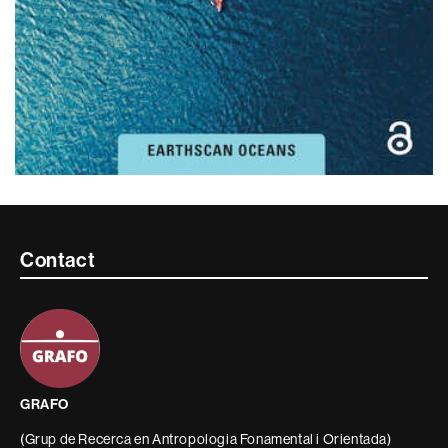
Contacte
Contact
i
informació
legal
GRAFO
(Grup de Recerca en Antropologia Fonamental i Orientada)