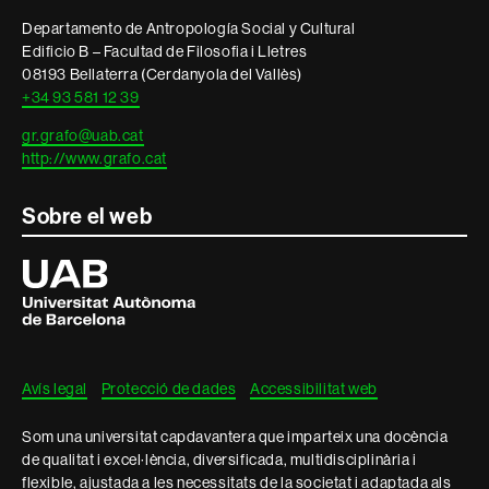
Departamento de Antropología Social y Cultural
Edificio B – Facultad de Filosofia i Lletres
08193 Bellaterra (Cerdanyola del Vallès)
+34 93 581 12 39
gr.grafo@uab.cat
http://www.grafo.cat
Sobre el web
Universitat
Autònoma
de
Barcelona
Avís legal
Protecció de dades
Accessibilitat web
Som una universitat capdavantera que imparteix una docència
de qualitat i excel·lència, diversificada, multidisciplinària i
flexible, ajustada a les necessitats de la societat i adaptada als