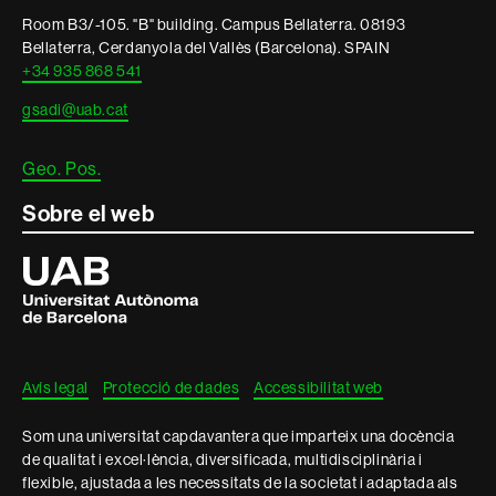
informació
Room B3/-105. "B" building. Campus Bellaterra. 08193
legal
Bellaterra, Cerdanyola del Vallès (Barcelona). SPAIN
+34 935 868 541
gsadi@uab.cat
Geo. Pos.
Sobre el web
Universitat
Autònoma
de
Barcelona
Avís legal
Protecció de dades
Accessibilitat web
Som una universitat capdavantera que imparteix una docència
de qualitat i excel·lència, diversificada, multidisciplinària i
flexible, ajustada a les necessitats de la societat i adaptada als