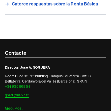
→
Catorce respuestas sobre la Renta Básica
Contacte
Contacte
i
Director: Jose A. NOGUERA
informació
Room B3/-105. "B" building. Campus Bellaterra. 08193
legal
Bellaterra, Cerdanyola del Vallès (Barcelona). SPAIN
+34 935 868 541
gsadi@uab.cat
Geo. Pos.