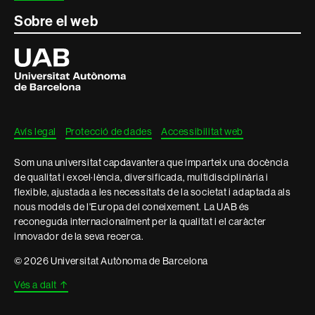
Sobre el web
Universitat
Autònoma
de
Barcelona
Avís legal
Protecció de dades
Accessibilitat web
Som una universitat capdavantera que imparteix una docència
de qualitat i excel·lència, diversificada, multidisciplinària i
flexible, ajustada a les necessitats de la societat i adaptada als
nous models de l'Europa del coneixement. La UAB és
reconeguda internacionalment per la qualitat i el caràcter
innovador de la seva recerca.
© 2026 Universitat Autònoma de Barcelona
Vés a dalt
↑