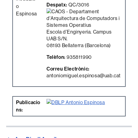
Despatx:
QC/3016
Escola d’Enginyeria. Campus
UAB S/N.
08193 Bellaterra (Barcelona)
Telèfon:
935811990
Correu Electrònic:
antoniomiguel.espinosa@uab.cat
Publicacio
ns: