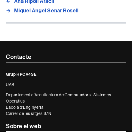
←
Ana Ripoll Aracil
→
Miquel Àngel Senar Rosell
Contacte
Contacte
i
Grup HPCA4SE
informació
UAB
legal
Departament d'Arquitectura de Computadors i Sistemes
Operatius
Escola d'Enginyeria
Carrer de les sitges S/N
Sobre el web