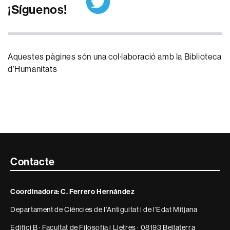
¡Síguenos!
Aquestes pàgines són una col·laboració amb la Biblioteca
d'Humanitats
Contacte
Contacte
i
Coordinadora: C. Ferrero Hernández
informació
Departament de Ciències de l'Antiguitat i de l'Edat Mitjana
legal
Edifici B · Facultat de Filosofia i Lletres · 08193 Bellaterra