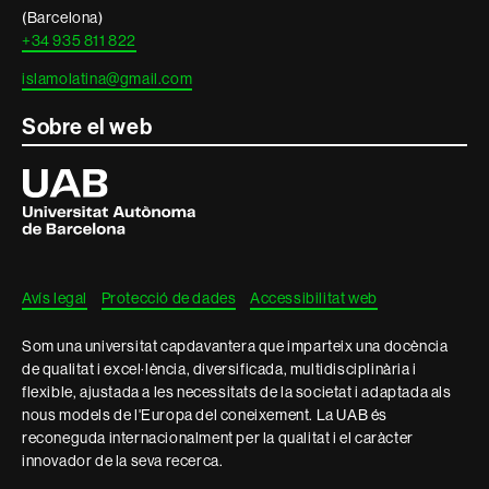
(Barcelona)
+34 935 811 822
islamolatina@gmail.com
Sobre el web
Universitat
Autònoma
de
Barcelona
Avís legal
Protecció de dades
Accessibilitat web
Som una universitat capdavantera que imparteix una docència
de qualitat i excel·lència, diversificada, multidisciplinària i
flexible, ajustada a les necessitats de la societat i adaptada als
nous models de l'Europa del coneixement. La UAB és
reconeguda internacionalment per la qualitat i el caràcter
innovador de la seva recerca.