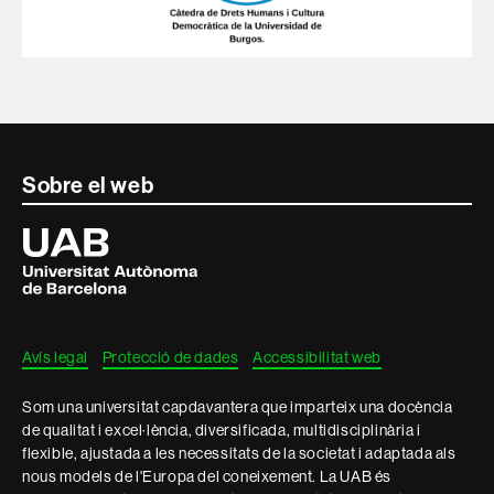
Contacte
Sobre el web
i
Universitat
Autònoma
informació
de
Barcelona
legal
Avís legal
Protecció de dades
Accessibilitat web
Som una universitat capdavantera que imparteix una docència
de qualitat i excel·lència, diversificada, multidisciplinària i
flexible, ajustada a les necessitats de la societat i adaptada als
nous models de l'Europa del coneixement. La UAB és