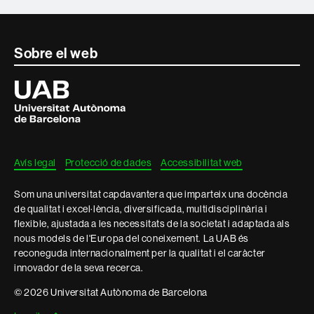
Contacte
Sobre el web
i
Universitat
Autònoma
informació
de
Barcelona
legal
Avís legal
Protecció de dades
Accessibilitat web
Som una universitat capdavantera que imparteix una docència
de qualitat i excel·lència, diversificada, multidisciplinària i
flexible, ajustada a les necessitats de la societat i adaptada als
nous models de l'Europa del coneixement. La UAB és
reconeguda internacionalment per la qualitat i el caràcter
innovador de la seva recerca.
© 2026 Universitat Autònoma de Barcelona