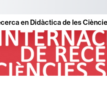
tònoma de Barcelona
cerca en Didàctica de les Ciènci