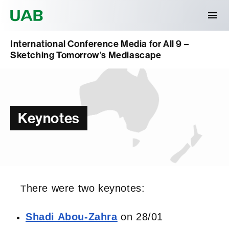
Universitat Autònoma de Barcelona
International Conference Media for All 9 –
Sketching Tomorrow’s Mediascape
Keynotes
here were two keynotes:
T
Shadi Abou-Zahra
on 28/01