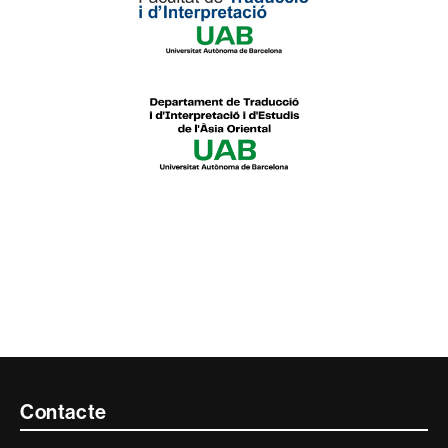
Contacte
Contacte