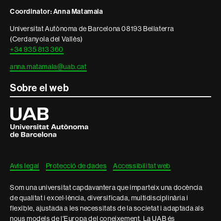
i
Coordinator: Anna Matamala
informació
Universitat Autònoma de Barcelona 08193 Bellaterra
legal
(Cerdanyola del Vallès)
+34 935 813 360
anna.matamala@uab.cat
Sobre el web
Universitat
Autònoma
de
Barcelona
Avís legal
Protecció de dades
Accessibilitat web
Som una universitat capdavantera que imparteix una docència
de qualitat i excel·lència, diversificada, multidisciplinària i
flexible, ajustada a les necessitats de la societat i adaptada als
nous models de l'Europa del coneixement. La UAB és