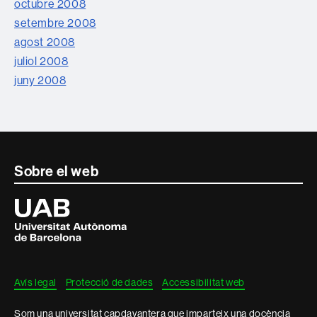
octubre 2008
setembre 2008
agost 2008
juliol 2008
juny 2008
Contacte
Sobre el web
i
Universitat
Autònoma
informació
de
Barcelona
legal
Avís legal
Protecció de dades
Accessibilitat web
Som una universitat capdavantera que imparteix una docència