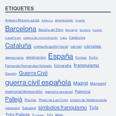
ETIQUETES
Amparo Moreno sardà
anarquismo
América
Aragón
Barcelona
Batalla del Ebro
Berlanga
bunkers
búnker
Catalunya
CaixaForum
campos de concentración
Capa
Cataluña
cárceles
comunicación local
cárcel
España
emigración
democracia
Europa
Exilio
franquismo
fotografía
Fernando Hernandez Holgado
Guerra Civil
Garzón
guerra civil española
Madrid
Margalef
memorial democràtic
Palencia
memoria personal
Pallejà
Plácido
Presó de Les Corts
prisión de Valdenoceda
simbolos franquismo
Tots
represión
Sabadell
Tots Pallejà
Web
Turismo
TV3