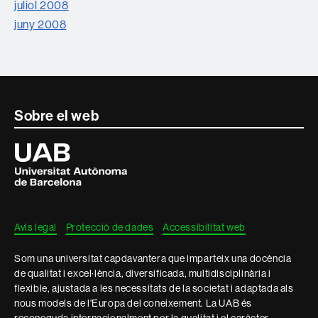
juliol 2008
juny 2008
Contacte
Sobre el web
i
Universitat
Autònoma
informació
de
Barcelona
legal
Avís legal
Protecció de dades
Accessibilitat web
Som una universitat capdavantera que imparteix una docència
de qualitat i excel·lència, diversificada, multidisciplinària i
flexible, ajustada a les necessitats de la societat i adaptada als
nous models de l'Europa del coneixement. La UAB és