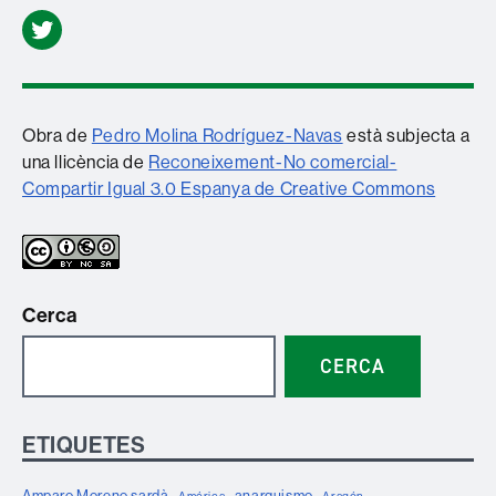
Twitter
Obra de
Pedro Molina Rodríguez-Navas
està subjecta a
una llicència de
Reconeixement-No comercial-
Compartir Igual 3.0 Espanya de Creative Commons
Cerca
CERCA
ETIQUETES
Amparo Moreno sardà
anarquismo