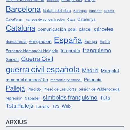
América
Aragón
Barcelona
Batalla del Ebro
Berlanga
bunkers
búnker
Catalunya
CaixaForum
campos de concentración
Capa
Cataluña
cárceles
comunicación local
cárcel
España
emigración
democracia
Europa
Exilio
franquismo
fotografía
Fernando Hernandez Holgado
Guerra Civil
Garzón
guerra civil española
Madrid
Margalef
memorial democràtic
Palencia
memoria personal
Pallejà
Plácido
Presó de Les Corts
prisión de Valdenoceda
simbolos franquismo
Tots
represión
Sabadell
Tots Pallejà
Web
Turismo
TV3
ARXIUS