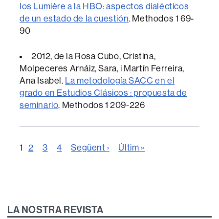
los Lumière a la HBO: aspectos dialécticos
de un estado de la cuestión
.
Methodos
1 69-
90
2012
, de la Rosa Cubo, Cristina,
Molpeceres Arnáiz, Sara, i Martín Ferreira,
Ana Isabel.
La metodología SACC en el
grado en Estudios Clásicos : propuesta de
seminario
.
Methodos
1 209-226
1
2
3
4
Següent ›
Últim »
LA NOSTRA REVISTA