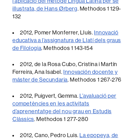
l’aplicació del mètode Lingua Latina per se
illustrata, de Hans Ørberg
.
Methodos
1 129-
132
2012
, Pomer Monferrer, Lluís.
Innovació
educativa a l’assignatura de Llatí dels graus
de Filologia
.
Methodos
1 143-154
2012
, de la Rosa Cubo, Cristina i Martín
Ferreira, Ana Isabel.
Innovación docente y
máster de Secundaria
.
Methodos
1 267-276
2012
, Puigvert, Gemma.
L’avaluació per
competències en les activitats
d’aprenentatge del nou grau en Estudis
Clàssics
.
Methodos
1 277-280
2012
, Cano, Pedro Luis.
La epopeya, de