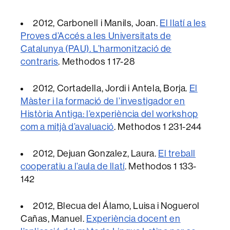
2012
, Carbonell i Manils, Joan.
El llatí a les
Proves d’Accés a les Universitats de
Catalunya (PAU). L’harmonització de
contraris
.
Methodos
1 17-28
2012
, Cortadella, Jordi i Antela, Borja.
El
Màster i la formació de l’investigador en
Història Antiga: l’experiència del workshop
com a mitjà d’avaluació
.
Methodos
1 231-244
2012
, Dejuan Gonzalez, Laura.
El treball
cooperatiu a l’aula de llatí
.
Methodos
1 133-
142
2012
, Blecua del Álamo, Luisa i Noguerol
Cañas, Manuel.
Experiència docent en