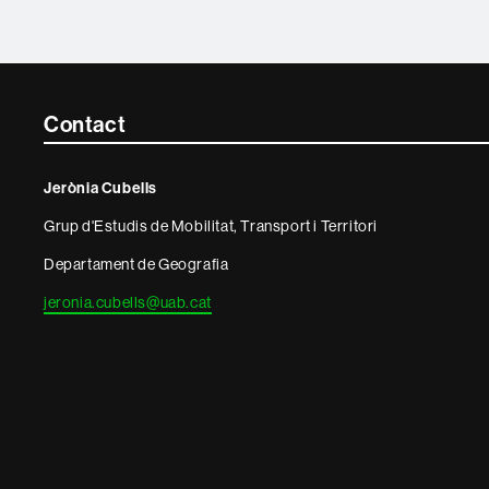
Contacte
Contact
i
Jerònia Cubells
informació
Grup d'Estudis de Mobilitat, Transport i Territori
legal
Departament de Geografia
jeronia.cubells@uab.cat