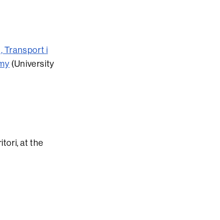
, Transport i
emy
(University
tori, at the