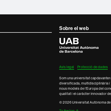
Sobre el web
Universitat
Autònoma
de
Barcelona
Avís legal
Protecció de dades
Som una universitat capdavantera 
diversificada, multidisciplinària i
nous models de l'Europa del con
qualitat i el caràcter innovador d
© 2026 Universitat Autònoma de
To the top
↑