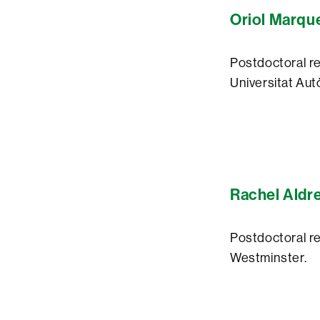
Oriol Marqu
Postdoctoral res
Universitat Au
Rachel Aldr
Postdoctoral re
Westminster.