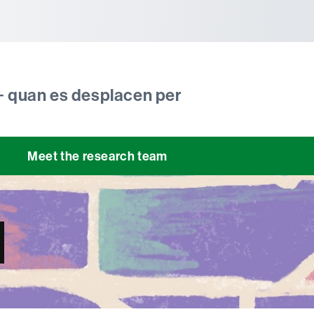
tònoma de Barcelona
 quan es desplacen per
Meet the research team