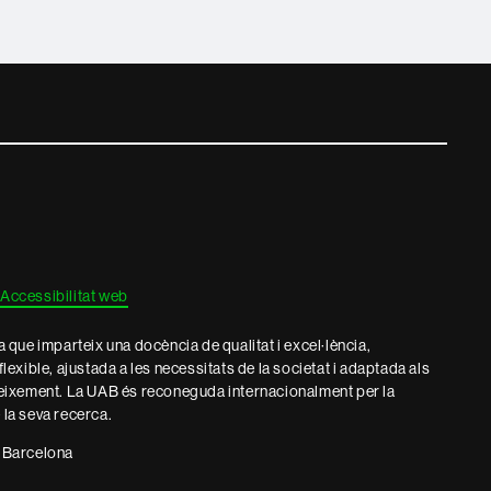
Accessibilitat web
que imparteix una docència de qualitat i excel·lència,
 flexible, ajustada a les necessitats de la societat i adaptada als
eixement. La UAB és reconeguda internacionalment per la
e la seva recerca.
 Barcelona