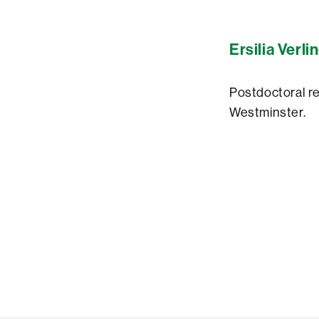
Ersilia Verli
Postdoctoral re
Westminster.