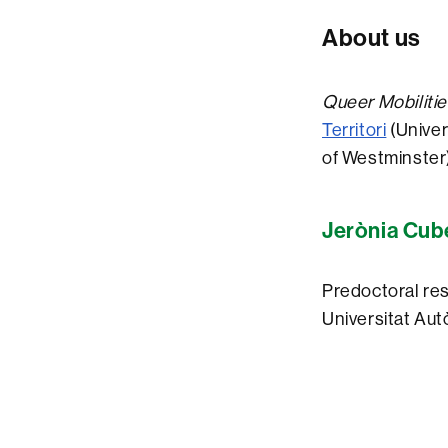
About us
Queer Mobiliti
Territori
(Univer
of Westminster)
Jerònia Cube
Predoctoral rese
Universitat Au