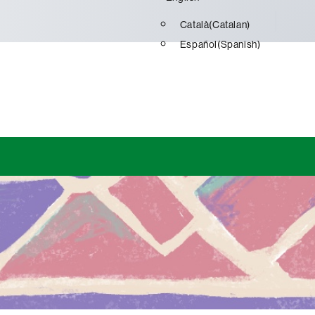
Català
(
Catalan
)
Español
(
Spanish
)