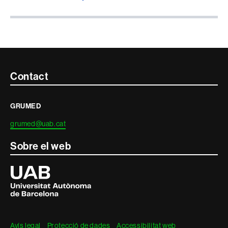
Contacte
Contact
i
GRUMED
informació
grumed@uab.cat
legal
Sobre el web
Universitat
Autònoma
de
Barcelona
Avís legal
Protecció de dades
Accessibilitat web